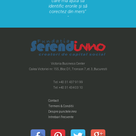
care mă ajută să
ecid
identific erorile și să
min
ie"
corectez din mers"
sa
 ONG,
Ane, angajat ONG, 2017
Corn
Victoria Business Center
Calea Victoriei nr. 155, Bloc D1, Tronson 7, et. 3, Bucuresti
Tel: +40 31 437 91 99
Tel: +40 31 434 03 10
Contact
Termeni & Conditii
Despre punctele
inno
Intrebari frecvente