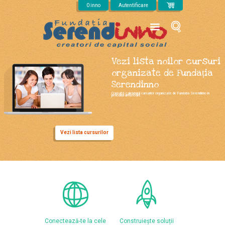
Mergi la conţinutul principal
0 inno
Autentificare
Vezi lista noilor cursuri
organizate de Fundația
Serendinno
Consultă calendarul cursurilor organizate de Fundația Serendinno în
perioada următoare.
Vezi lista cursurilor
Conectează-te la cele
Construiește soluții