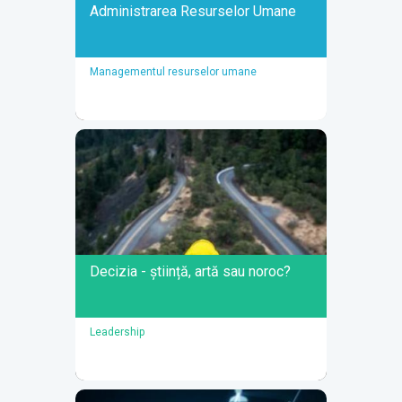
Administrarea Resurselor Umane
Managementul resurselor umane
Administrarea Resurselor
Umane
O serie de două ateliere în care descoperi
instrumente și soluții practice de gestionare
organizată a contractelor de muncă și de
eficientizare a proceselor și a acțiunilor de
administrare a resurselor umane.
Decizia - știință, artă sau noroc?
DETALII
Leadership