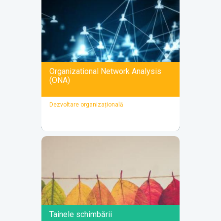
Decizia - știință, artă sau
noroc?
O serie de ateliere în care vei învăța cum să
îmbini gândirea rațională cu intuiția atunci
când ai de luat decizii dificile. Vei dezvăța și
vei reînvăța cum să iei decizii. O călătorie
fascinantă de inițiere într-ale procesului de
luare a deciziei.
Organizational Network Analysis
(ONA)
DETALII
Dezvoltare organizațională
Organizational Network
Analysis (ONA)
Decodifică puterea rețelelor organizaționale:
de la structuri invizibile la strategii de impact
Tainele schimbării