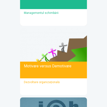
DETALII
Managementul schimbării
Tainele schimbării
O serie de două ateliere ce îți propune un
proces de transformare personală. Lucrezi cu
atitudinea ta față de schimbare și îți dezvolți
abilitățile de a face față schimbărilor, mai
rapid și mai eficient.
Motivare versus Demotivare
DETALII
Dezvoltare organizațională
Motivare versus