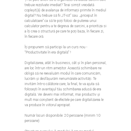
trebuie rezolvate imediat? Te-ai simțit vreodată
copleșit(ă) de avalanșa de informații primite în mediul
digital? Nu trebuie să fii „IT-ist” sau „priceput în
calculatoare” ca să te poți folosi de puterea unui
calculator pentru a te degreva de sarcini, a prioritiza si
a îți crea o structură pe care te poți baza, în fiecare zi,
în fiecare oră.
Îți propunem să participi la un curs nou -
"Productivitate în era digitală" !
Digitalizarea, atât în business, cât și în plan personal,
are loc într-un ritm amețitor. Această schimbare ne
obligă să ne reevaluăm modul în care comunicăm,
lucrăm și desfășurăm nenumărate activități. Te
invităm într-o călătorie care, la final, te va ajuta să
folosești în avantajul tău schimbarea adusă de era
digitală. Vei deveni mai informat, mai productiv și
mult mai conștient de efectele pe care digitalizarea le
va produce în viitorul apropiat.
Număr locuri disponibile:
20
persoane
(minim 10
persoane)