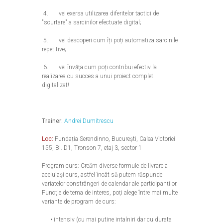
4. vei exersa utilizarea diferitelor tactici de
"scurtare" a sarcinilor efectuate digital;
5. vei descoperi cum îți poți automatiza sarcinile
repetitive;
6. vei învăța cum poți contribui efectiv la
realizarea cu succes a unui proiect complet
digitalizat!
Trainer:
Andrei Dumitrescu
Loc:
Fundația Serendinno, București, Calea Victoriei
155, Bl. D1, Tronson 7, etaj 3, sector 1
Program curs: Creăm diverse formule de livrare a
aceluiași curs, astfel încât să putem răspunde
variatelor constrângeri de calendar ale participanților.
Funcție de tema de interes, poți alege între mai multe
variante de program de curs:
intensiv (cu mai putine intalniri dar cu durata