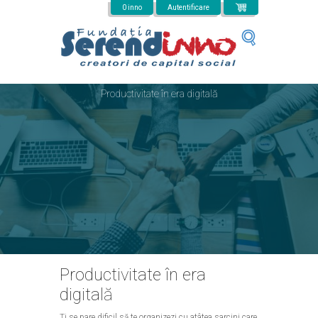
Mergi la conţinutul principal
0 inno
Autentificare
Productivitate în era digitală
Productivitate în era
digitală
Ți se pare dificil să te organizezi cu atâtea sarcini care