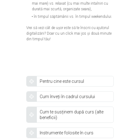
mai mare) vs. relaxat (cu mai multe intalniri cu
durată mai scurtă, organizate seara),
în timpul săptămânii vs. în timpul weekendului.
Vrei să vezi cât de ușor este să te înscrii cu ajutorul
digitalizării? Doar cu un click mai jos și două minute
din timpul tău!
Pentru cine este cursul
Cum înveți în cadrul cursului
Cum te susținem după curs (alte
beneficii)
Instrumente folosite în curs