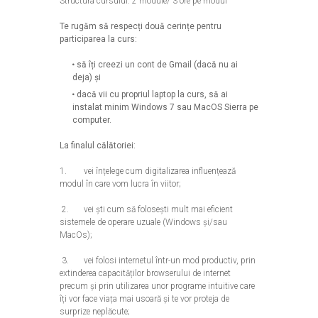
Structura cursului: 2
module/ 3 ore pe modul
Te rugăm să respecți două cerințe pentru
participarea la curs:
să îți creezi un cont de Gmail (dacă nu ai
deja) și
dacă vii cu propriul laptop la curs, să ai
instalat minim Windows 7 sau MacOS Sierra pe
computer.
La finalul călătoriei:
1. vei înțelege cum digitalizarea influențează
modul în care vom lucra în viitor;
2. vei ști cum să folosești mult mai eficient
sistemele de operare uzuale (Windows și/sau
MacOs);
3. vei folosi internetul într-un mod productiv, prin
extinderea capacităților browserului de internet
precum și prin utilizarea unor programe intuitive care
îți vor face viața mai usoară și te vor proteja de
surprize neplăcute;