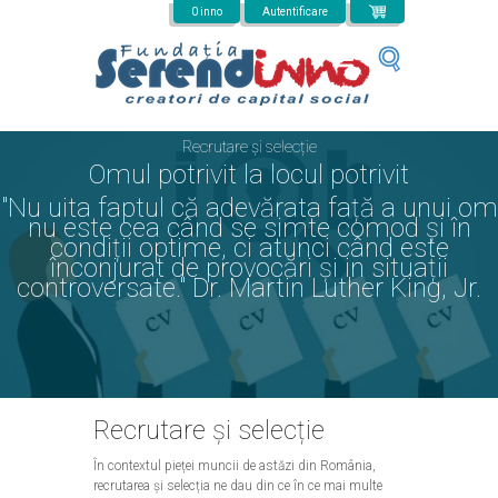
Mergi la conţinutul principal
0 inno
Autentificare
Recrutare și selecție
Omul potrivit la locul potrivit
"Nu uita faptul că adevărata față a unui om
nu este cea când se simte comod și în
condiții optime, ci atunci când este
înconjurat de provocări și in situații
controversate." Dr. Martin Luther King, Jr.
Recrutare și selecție
În contextul pieței muncii de astăzi din România,
recrutarea și selecția ne dau din ce în ce mai multe