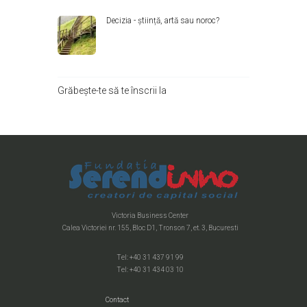
Decizia - știință, artă sau noroc?
Grăbește-te să te înscrii la
Victoria Business Center
Calea Victoriei nr. 155, Bloc D1, Tronson 7, et. 3, Bucuresti
Tel: +40 31 437 91 99
Tel: +40 31 434 03 10
Contact