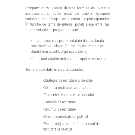
Program curs:
Creăm diverse formule de livrare a
aceluiași curs, astfel încât să putem răspunde
variatelor constrângeri de calendar ale participanților.
În funcție de tema de interes, puteți alege între mai
multe variante de program de curs:
intensiv (cu mai putine intalniri dar cu durata
mai mare) vs. relaxat (cu mai multe intalniri cu
durată mai scurtă, organizate seara),
în timpul săptămânii vs. în timpul weekendului.
Temele abordate în cadrul cursului:
Strategia de recrutare și selecție
Definirea profilului candidatului
Elementele esențiale ale postului
Canalele de recrutare
Anunțul de recrutare
Selecția candidatului potrivit
Prejudecăți și limitări în procesul de
recrutare și selecție