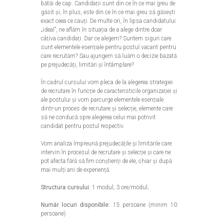
bătăi de cap. Candidații sunt din ce în ce mai greu de
găsit și, în plus, este din ce în ce mai greu să găsești
exact ceea ce cauți. De multe ori, în lipsa candidatului
„ideal”, ne aflăm în situația de a alege dintre doar
câțiva candidați. Dar ce alegem? Suntem siguri care
sunt elementele esențiale pentru postul vacant pentru
care recrutăm? Sau ajungem să luăm o decizie bazată
pe prejudecăți, limitări și întâmplare?
În cadrul cursului vom pleca de la alegerea strategiei
de recrutare în funcție de caracteristicile organizației și
ale postului și vom parcurge elementele esențiale
dintr-un proces de recrutare și selecție, elemente care
să ne conducă spre alegerea celui mai potrivit
candidat pentru postul respectiv.
Vom analiza împreună prejudecățile și limitările care
intervin în procesul de recrutare și selecție și care ne
pot afecta fără să fim conștienți de ele, chiar și după
mai mulți ani de experiență.
Structura cursului:
1 modul; 3 ore/modul;
Număr locuri disponibile:
15
persoane
(minim 10
persoane)