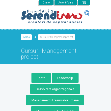
Mergi la conţinutul principal
0 inno
Autentificare
Acasă
Cursuri: Management proiect
Cursuri: Management
proiect
Toate
Leadership
Dezvoltare organizațională
Managementul resurselor umane