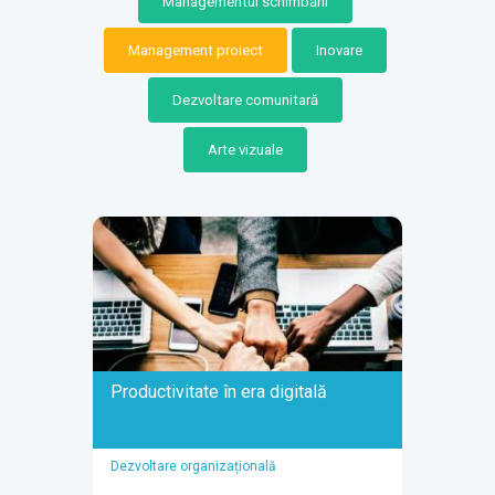
Managementul schimbării
Management proiect
Inovare
Dezvoltare comunitară
Arte vizuale
Productivitate în era digitală
Dezvoltare organizațională