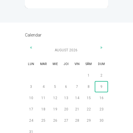
Productivitate în era digitală
Atelierul te va ajuta să folosești în avantajul
tău schimbarea adusă de era digitală și vei
Calendar
deveni mai informat, mai productiv și mai
conștient de efectele pe care le produce.
AUGUST 2026
LUN
MAR
MIE
JOI
VIN
SÂM
DUM
1
2
DETALII
3
4
5
6
7
8
9
10
11
12
13
14
15
16
17
18
19
20
21
22
23
24
25
26
27
28
29
30
31